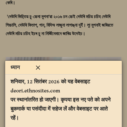
কেৰি।
'দেউৰি কিচ‍্তিয় চু-চ্চেবা মুগনা'ৱা ২০১৬ চন চ্চেই দেউৰি মচিয় চচিহ দেউৰি
গিচ্চালি, দেউৰি কিতাপ্, গান্, বিদিঅ লাজুনা লাগাঙ‍্না দ‍ুইঁ। লাু মুগনাই জৰিয়তে
দেউৰি মচিয় চচিহ ইচৰ চু না নিজিঁনেমানে জাৰিয় উদেইচ।
ध्यान
शनिवार, 12 सितंबर 2026 को यह वेबसाइट
deori.ethnosites.com
पर स्थानांतरित हो जाएगी। कृपया इस नए पते को अपने
बुकमार्क या पसंदीदा में सहेज लें और वेबसाइट पर आते
रहें।