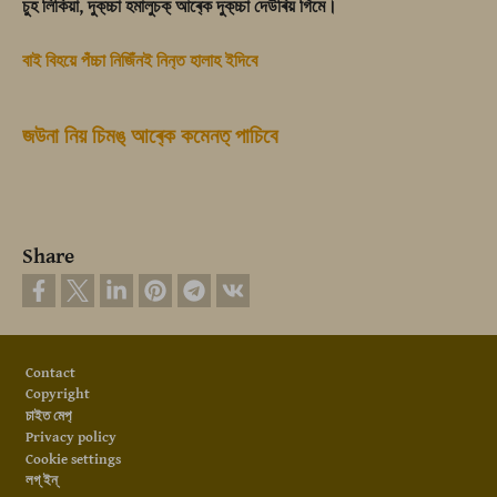
চুহ লিকিয়া, দ‍ুক‍্চ্চা হমালুচক‍্ আৰ‍্কে দ‍ুক‍্চ্চা দেউৰিয় গিমে।
বাই বিহয়ে পঁচ্চা নিজিঁনই নিন‍্ত হালাহ ইদিবে
জউনা নিয় চিমঙ‍্ আৰ‍্কে কমেনত‍্ পাচিবে
Share
Footer
Contact
Copyright
চাইত মেপ‍্
Privacy policy
Cookie settings
লগ্ ইন্