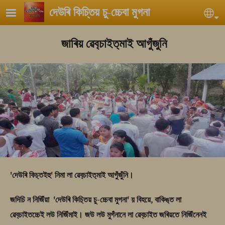
Skip to main content
দেউৰি কিচ্তিয় চু-চ্চেবা মুগনা
Sel
জাৰিয় ৱেব‍্চাইত‍্মাই আগ‍ুঁজুনি
'দেউৰি কিচ‍্তইহু' নিমা লা ৱেব‍্চাইত‍্মাই আগ‍ুঁজুঁনি।
জদিচি ন নিজিঁয়া 'দেউৰি কিচ‍্তিয় চু-চ্চেবা মুগনা' য় বিহয়ে, বাকিঙ‍্ত লা
ৱেব‍্চাইতচ্চেই লউ নিজিঁমাই। জউ লউ মুগঁনানে লা ৱেব‍্চাইত জৰিয়তে নিজিঁনেনই