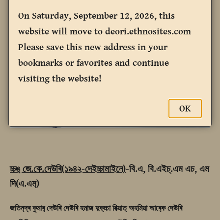
On Saturday, September 12, 2026, this
website will move to deori.ethnosites.com
Please save this new address in your
bookmarks or favorites and continue
visiting the website!
OK
চ্চঙ‍্ জে.কে.দেউৰি(১৯৪২-দেইচ্চামাইনে)
-বি.এ, বি.এইচ্.এম এচ, এম
দি(এ.এম‍্)
জতিন‍্দ্ৰ কুমাৰ‍্ দেউৰি দেউৰি হমাজ দুক‍্চ্চা বিক্য়াত‍্ অহমিয়া আৰ‍্কে দেউৰি